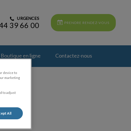
URGENCES
PRENDRE RENDEZ-VOUS
44 39 66 00
Boutique en ligne
Contactez-nous
ur device to
our marketing
d to adjust
ept All