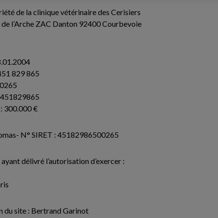
riété de la clinique vétérinaire des Cerisiers
ue de l’Arche ZAC Danton 92400 Courbevoie
8.01.2004
 451 829 865
00265
64451829865
 : 300.000 €
 Thomas- N° SIRET : 45182986500265
ant délivré l’autorisation d’exercer :
ris
n du site : Bertrand Garinot