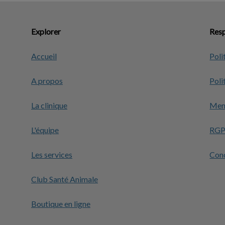
Explorer
Resp
Accueil
Poli
A propos
Poli
La clinique
Ment
L'équipe
RG
Les services
Cond
Club Santé Animale
Boutique en ligne