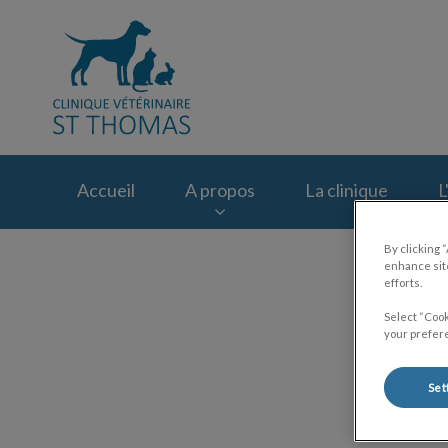
Page d'accueil de C
Accueil
A propos
La clinique
L
By clicking 
enhance site
efforts.
Select “Cook
your prefere
Set