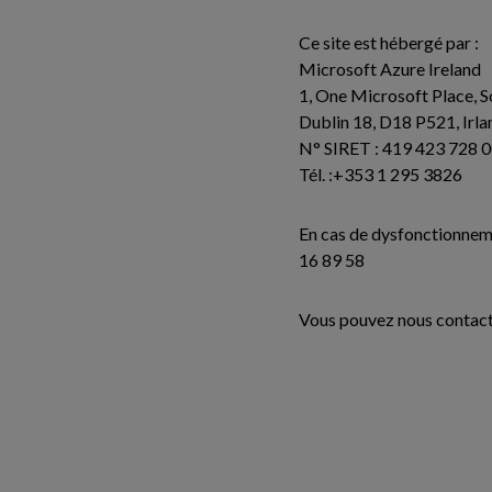
Ce site est hébergé par :
Microsoft Azure Ireland
1, One Microsoft Place, 
Dublin 18, D18 P521, Irla
N° SIRET : 419 423 728 
Tél. :+353 1 295 3826
En cas de dysfonctionneme
16 89 58
Vous pouvez nous contacte