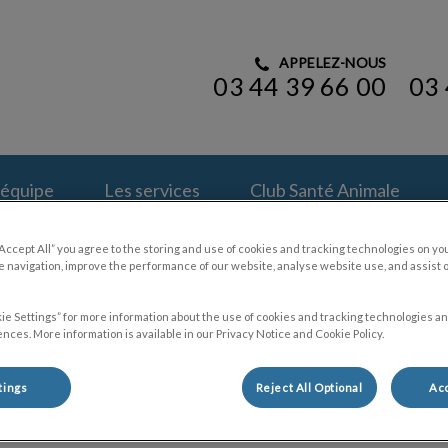
APPELEZ-NOUS
03 44 39 66 00
03 
linique Veterinaire St Thomas
'équipe
Les services
Club Santé Animale
“Accept All” you agree to the storing and use of cookies and tracking technologies on yo
 navigation, improve the performance of our website, analyse website use, and assist 
ie Settings” for more information about the use of cookies and tracking technologies an
nces. More information is available in our Privacy Notice and Cookie Policy.
Mentions légales
tings
Reject All Optional
Acc