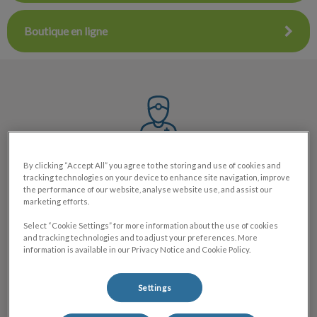
Boutique en ligne
Vétérinaires et ASV expérimentés
By clicking “Accept All” you agree to the storing and use of cookies and
tracking technologies on your device to enhance site navigation, improve
the performance of our website, analyse website use, and assist our
marketing efforts.
Select “Cookie Settings” for more information about the use of cookies
and tracking technologies and to adjust your preferences. More
information is available in our Privacy Notice and Cookie Policy.
Bien Situé à Crépy en Valois
Settings