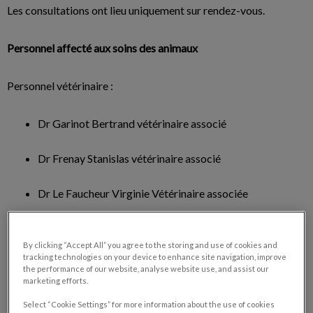
Les consultations ont lieu uniquement sur rendez-vous.
Personnel affecté aux soins des animaux
Personnel vétérinaire :
Dr Garinot Bertrand vétérinaire associé
Dr Frenay Stanislas vétérinaire associé
Dr Le Faucheur Virginie Vétérinaire associée
Dr Sajus Roxane Vétérinaire salariée
By clicking “Accept All” you agree to the storing and use of cookies and
tracking technologies on your device to enhance site navigation, improve
Dr Sara Marinho Vétérinaire salariée
the performance of our website, analyse website use, and assist our
marketing efforts.
Personnel non vétérinaire :
Select “Cookie Settings” for more information about the use of cookies